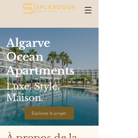
Algarve
Ocean
Apartments
Luxe. Style.
Maison.
Explorez le projet