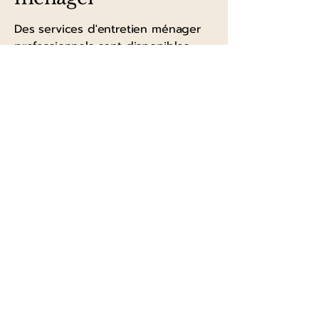
Des services d'entretien ménager
professionnels sont disponibles
pour maintenir un environnement
de vie propre et organisé pour
tous les résidents.
Restaurant
(ouverture
prochaine)
Bienvenue dans notre nouveau
restaurant ! Savourez de délicieux
repas tout au long de la journée,
que vous choisissiez de dîner sur
place ou de partir à la découverte
de la ville. Nous nous réjouissons